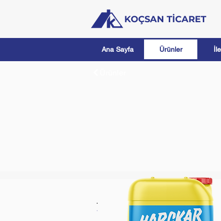
KOÇSAN TİCARET
Ana Sayfa
Ürünler
İl
Ürünler