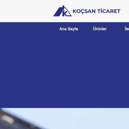
KOÇSAN TİCARET
Ana Sayfa
Ürünler
İl