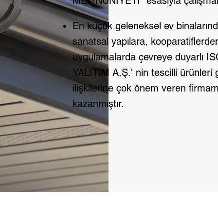
MEMNUNİYETİ" esasıyla çalışmak
En küçük geleneksel ev binaların
sanatsal yapılara, kooparatiflerde
uygulamalarda çevreye duyarlı 
YALITIM A.Ş.' nin tescilli ürünleri
ilişkilerine çok önem veren firmamız
kazanmıştır.