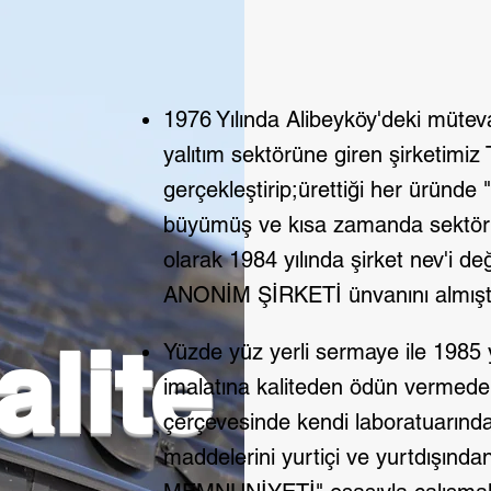
1976 Yılında Alibeyköy'deki müt
yalıtım sektörüne giren şirketi
gerçekleştirip;ürettiği her üründe 
büyümüş ve kısa zamanda sektörün
olarak 1984 yılında şirket nev'
ANONİM ŞİRKETİ ünvanını almıştı
lite
Yüzde yüz yerli sermaye ile 1985 y
imalatına kaliteden ödün vermede
çerçevesinde kendi laboratuarında g
maddelerini yurtiçi ve yurtdışın