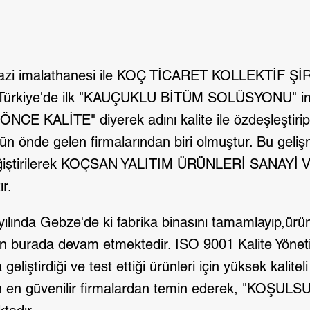
evazi imalathanesi ile KOÇ TİCARET KOLLEKTİF Şİ
miz Türkiye'de ilk "KAUÇUKLU BİTÜM SOLÜSYONU" im
"ÖNCE KALİTE" diyerek adını kalite ile özdeşleştirip
 önde gelen firmalarından biri olmuştur. Bu geliş
i değiştirilerek KOÇSAN YALITIM ÜRÜNLERİ SANAYİ
r.
ılında Gebze'de ki fabrika binasını tamamlayıp,ürün
n burada devam etmektedir. ISO 9001 Kalite Yönet
eliştirdiği ve test ettiği ürünleri için yüksek kalite
dan en güvenilir firmalardan temin ederek, "KOŞU