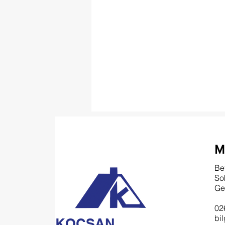
M
Be
So
Ge
02
bi
KOÇSAN