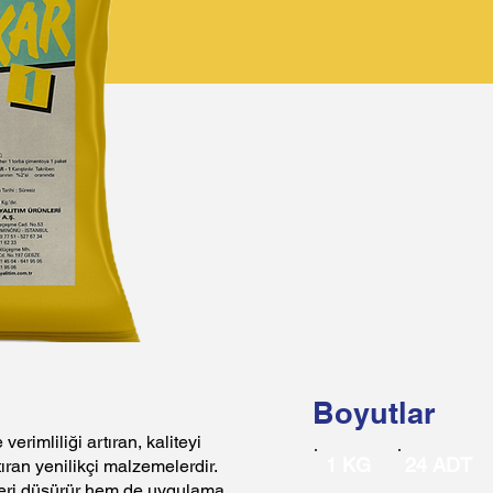
Boyutlar
verimliliği artıran, kaliteyi
1 KG
24 ADT
tıran yenilikçi malzemelerdir.
leri düşürür hem de uygulama