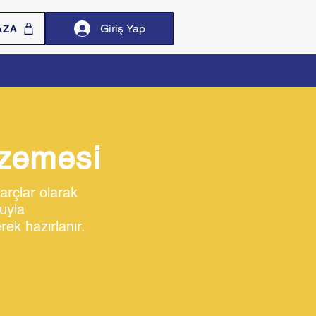
Giriş Yap
AZA
lzemesi
arçlar olarak
suyla
ek hazırlanır.