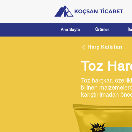
KOÇSAN TİCARET
Ana Sayfa
Ürünler
İl
Harç Katkıları
Toz Har
Toz harçkar, özellik
bilinen malzemelerdi
karıştırılmadan önc