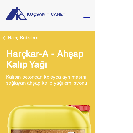
KOÇSAN TİCARET
Harç Katkıları
Harçkar-A - Ahşap
Kalıp Yağı
Kalıbın betondan kolayca ayrılmasını
sağlayan ahşap kalıp yağı emilsyonu