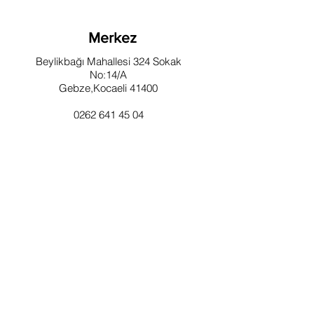
Merkez
Beylikbağı Mahallesi 324 Sokak
No:14/A
Gebze,Kocaeli 41400
0262 641 45 04
bilgi@kocsanticaret.com
KAYNAKLAR
Şubeler
Hizmetler
Fiyat Listesi
Banka Hesap Bilgileri
Malzeme Güvenlik Formları
Resmi Satış Kanalları
Sıkça Sorulan Sorular
Gizlilik Koşulları