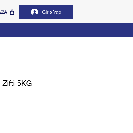
Giriş Yap
AZA
 Zifti 5KG