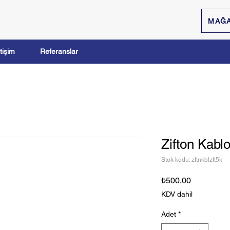
MAĞ
etişim
Referanslar
Zifton Kablo
Stok kodu: zftnkblzft5k
Fiyat
₺500,00
KDV dahil
Adet
*