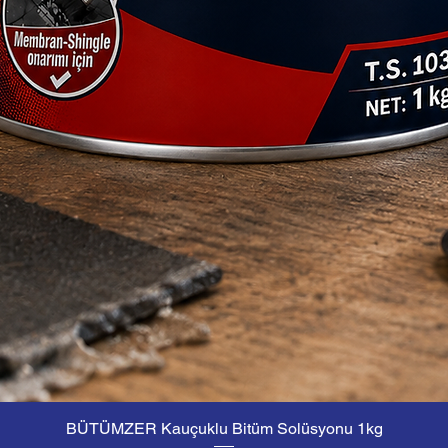
BÜTÜMZER Kauçuklu Bitüm Solüsyonu 1kg
Hızlı Bakış