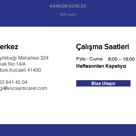
Normal Fiyat
İndirimli Fiyat
₺349,00
₺296,65
KDV dahil
erkez
Çalışma Saatleri
ylikbağı Mahallesi 324
Pzts - Cuma
8:00 – 18:00
kak No:14/A
Haftasonları Kapalıyız
bze,Kocaeli 41400
62 641 45 04
Bize Ulaşın
lgi@kocsanticaret.com