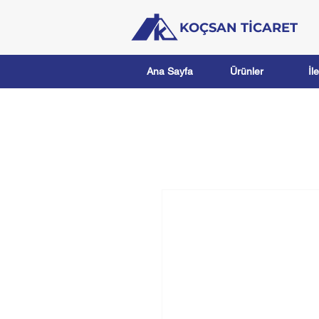
KOÇSAN TİCARET
Ana Sayfa
Ürünler
İl