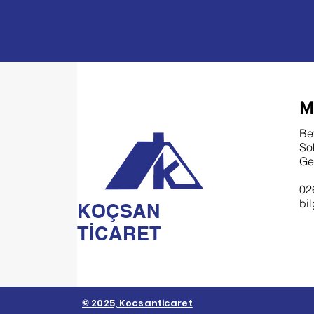
M
Be
So
Ge
02
bi
KOÇSAN
TİCARET
© 2025, Kocsanticaret