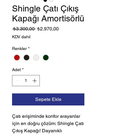
Shingle Çatı Çıkış
Kapağı Amortisörlü
Normal
İndirimli
 ₺3.300,00 
₺2.970,00
Fiyat
Fiyat
KDV dahil
Renkler
*
Adet
*
Sepete Ekle
Çatı erişiminde konfor arayanlar
için en doğru çözüm: Shingle Çatı
Çıkış Kapağı! Dayanıklı