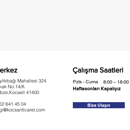
erkez
Çalışma Saatleri
ylikbağı Mahallesi 324
Pzts - Cuma
8:00 – 18:00
kak No:14/A
Haftasonları Kapalıyız
bze,Kocaeli 41400
62 641 45 04
Bize Ulaşın
lgi@kocsanticaret.com