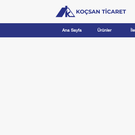
KOÇSAN TİCARET
Ana Sayfa
Ürünler
İl