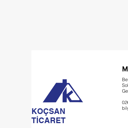
M
Be
So
Ge
02
bi
KOÇSAN
TİCARET