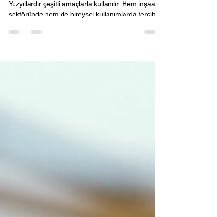
Çam katranı, doğadan gelen güçlü bir üründür.
Yüzyıllardır çeşitli amaçlarla kullanılır. Hem inşaat
sektöründe hem de bireysel kullanımlarda tercih
edilir. Bu yazıda, çam katranının kullanım alanlarını
ve pratik ipuçlarını anlatacağım. Ayrıca, ürünün
nasıl daha etkili kullanılacağını da öğreneceksiniz.
Çam Katranı Kullanım Alanları Çam katranı, çok
yönlü bir üründür. İşte başlıca kullanım alanları:
Endüstriyel Kullanım: Metal ve beton yüzeylerde
koruyucu kaplama olarak tercih