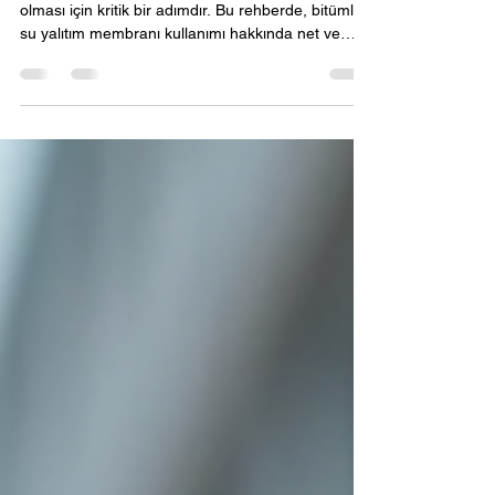
Kullanım Rehberi
Su yalıtımı, yapıların dayanıklılığı ve uzun ömürlü
olması için kritik bir adımdır. Bu rehberde, bitümlü
su yalıtım membranı kullanımı hakkında net ve
pratik bilgiler sunuyorum. Adım adım uygulama
teknikleri, dikkat edilmesi gereken noktalar ve sık
sorulan sorulara yanıtlar bulacaksınız. Bitümlü Su
Yalıtım Rehberi: Temel Bilgiler Bitümlü su yalıtım
membranı, suyun yapıya zarar vermesini önlemek
için kullanılan dayanıklı bir malzemedir. Esnek
yapısı sayesinde çatlaklara karşı