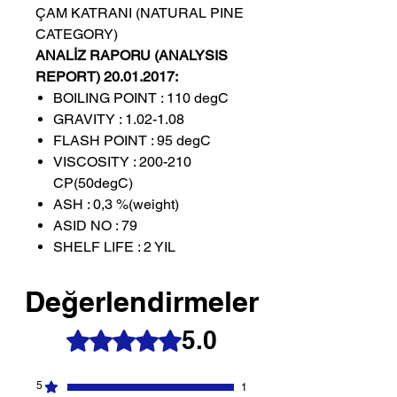
ÇAM KATRANI (NATURAL PINE
CATEGORY)
ANALİZ RAPORU (ANALYSIS
REPORT) 20.01.2017:
BOILING POINT : 110 degC
GRAVITY : 1.02-1.08
FLASH POINT : 95 degC
VISCOSITY : 200-210
CP(50degC)
ASH : 0,3 %(weight)
ASID NO : 79
SHELF LIFE : 2 YIL
Değerlendirmeler
5.0
5 üzerinden 5 yıldız
5
1