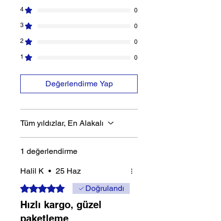
4
0
3
0
2
0
1
0
Değerlendirme Yap
Tüm yıldızlar, En Alakalı
1 değerlendirme
Halil K
•
25 Haz
5 üzerinden 5 yıldız
Doğrulandı
Hızlı kargo, güzel
paketleme