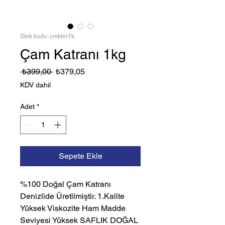
Stok kodu: cmktrn1k
Çam Katranı 1kg
Normal
İndirimli
 ₺399,00 
₺379,05
Fiyat
Fiyat
KDV dahil
Adet
*
Sepete Ekle
%100 Doğal Çam Katranı
Denizlide Üretilmiştir. 1.Kalite
Yüksek Viskozite Ham Madde
Seviyesi Yüksek SAFLIK DOĞAL