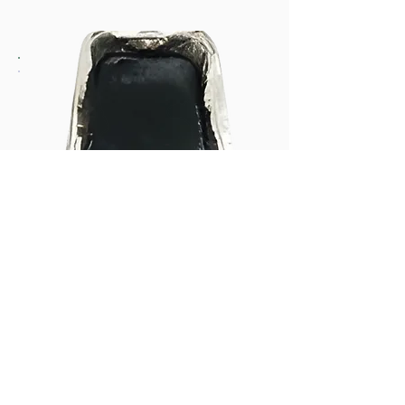
Çam Ürünleri
Çamka Kara Sakız Yakı
Çam kokulu, katı halde bir çam
ziftidir.
Ürünü Gör