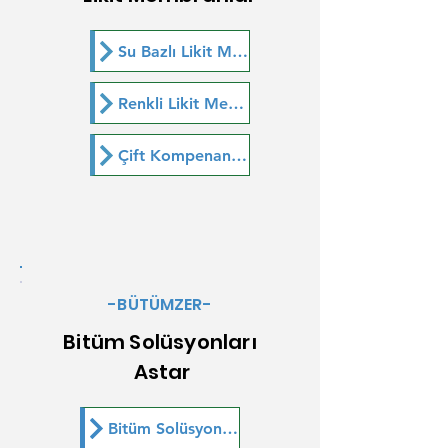
Su Bazlı Likit Membran
Renkli Likit Membran
Çift Kompenantlı (2K) Likit Membran
-BÜTÜMZER-
Bitüm Solüsyonları
Astar
Bitüm Solüsyonu T.S. 103