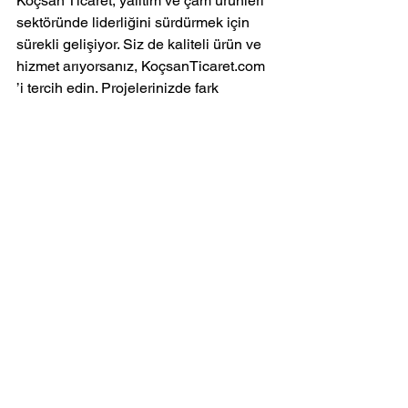
Koçsan Ticaret, yalıtım ve çam ürünleri 
sektöründe liderliğini sürdürmek için 
sürekli gelişiyor. Siz de kaliteli ürün ve 
hizmet arıyorsanız, KoçsanTicaret.com 
’i tercih edin. Projelerinizde fark 
yaratacak çözümler burada sizi bekliyor.
Hepsini Gör
Son Yazılar